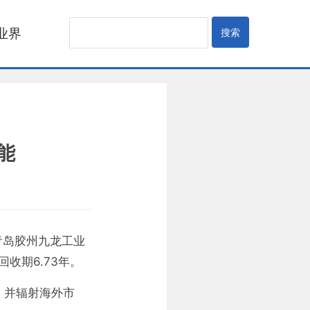
业界
产能
青岛胶州九龙工业
收期6.73年。
，并辐射海外市