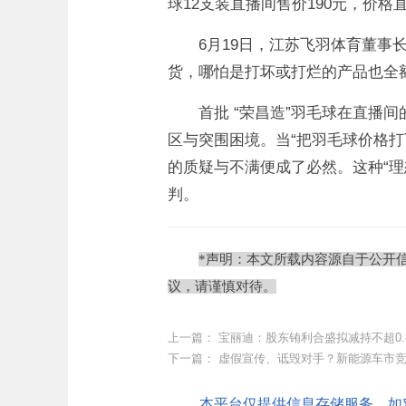
球12支装直播间售价190元，价
6月19日，江苏飞羽体育董
货，哪怕是打坏或打烂的产品也全
首批 “荣昌造”羽毛球在直播
区与突围困境。当“把羽毛球价格打
的质疑与不满便成了必然。这种“
判。
*声明：本文所载内容源自于公开
议，请谨慎对待。
上一篇：
宝丽迪：股东铕利合盛拟减持不超0.
下一篇：
虚假宣传、诋毁对手？新能源车市竞
本平台仅提供信息存储服务，如对本