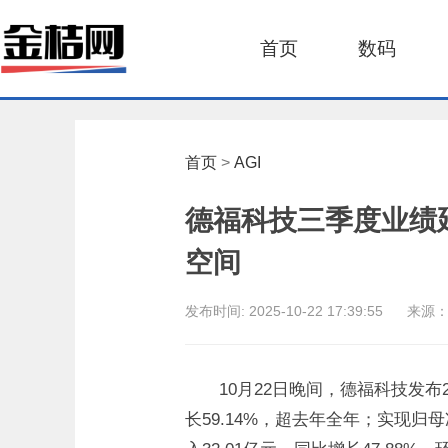
首页
数码
首页
>
AGI
德福科技三季度业绩
空间
发布时间:
2025-10-22 17:39:55
来源：
10月22日晚间，德福科技发布
长59.14%，超去年全年；实现归母