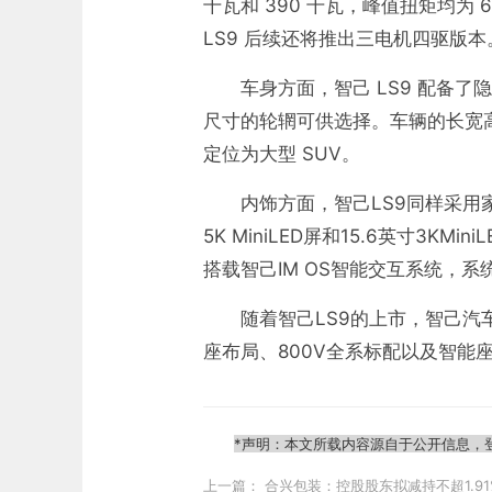
千瓦和 390 千瓦，峰值扭矩均为 6
LS9 后续还将推出三电机四驱版本
车身方面，智己 LS9 配备了隐
尺寸的轮辋可供选择。车辆的长宽高分别为
定位为大型 SUV。
内饰方面，智己LS9同样采用
5K MiniLED屏和15.6英寸3
搭载智己IM OS智能交互系统，系
随着智己LS9的上市，智己汽
座布局、800V全系标配以及智
*声明：本文所载内容源自于公开信息，
上一篇：
合兴包装：控股股东拟减持不超1.9