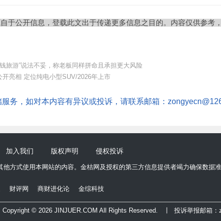
源自于公开信息，登载此文出于传递更多信息之目的。内容仅供参考
汗钱旅游”说法不妥，称老板同样拼命且承担更大风险
开亮相 定位纯电小型SUV/2026年上市
务，如对本内容有异议或投诉，请联系邮箱：zongyecn@126.
加入我们
版权声明
侵权投诉
其他方式使用本网站的内容。金桔网及授权的第三方信息提供者竭力确保数据
家
财评网
商财进化论
金综科技
right © 2026 JINJUER.COM All Rights Reserved. 丨 投诉举报邮箱：z