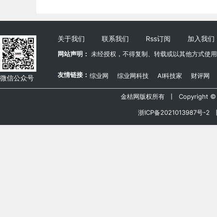
关于我们
联系我们
Rss订阅
加入我们
网站声明：
未经授权，不得复制、转载或以其他方式使用
友情链接：
综业网
综业网科技
AI科技家
财评网
微信公众号
金桔网版权所有 丨 Copyright © 20
浙ICP备2021013987号-2