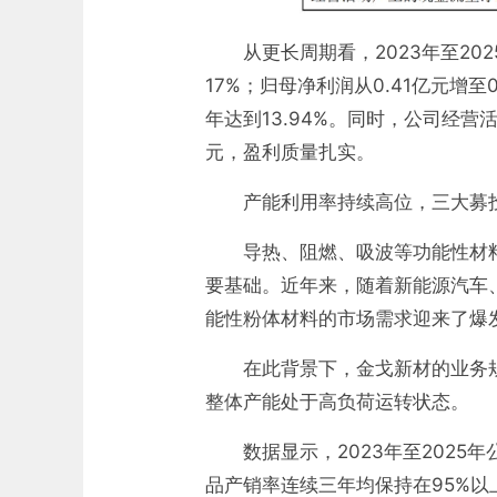
从更长周期看，2023年至20
17%；归母净利润从0.41亿元增至
年达到13.94%。同时，公司经营活动
元，盈利质量扎实。
产能利用率持续高位，三大募
导热、阻燃、吸波等功能性材
要基础。近年来，随着新能源汽车
能性粉体材料的市场需求迎来了爆
在此背景下，金戈新材的业务
整体产能处于高负荷运转状态。
数据显示，2023年至2025年公
品产销率连续三年均保持在95%以