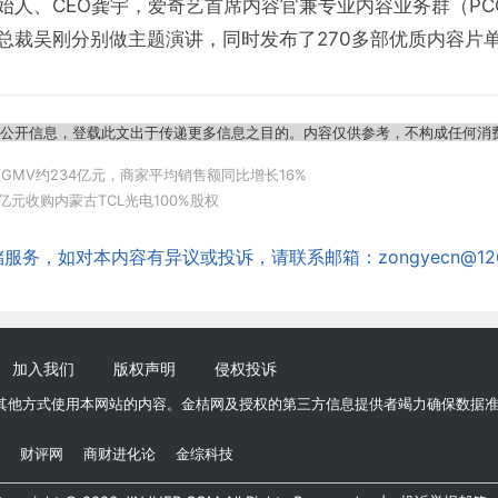
始人、CEO龚宇，爱奇艺首席内容官兼专业内容业务群（PC
总裁吴刚分别做主题演讲，同时发布了270多部优质内容片
于公开信息，登载此文出于传递更多信息之目的。内容仅供参考，不构成任何消
度GMV约234亿元，商家平均销售额同比增长16%
4亿元收购内蒙古TCL光电100%股权
务，如对本内容有异议或投诉，请联系邮箱：zongyecn@126
加入我们
版权声明
侵权投诉
其他方式使用本网站的内容。金桔网及授权的第三方信息提供者竭力确保数据
财评网
商财进化论
金综科技