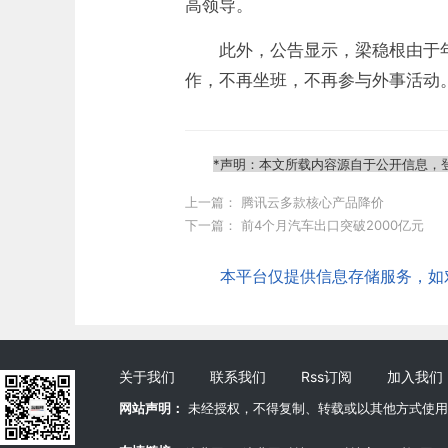
高领导。
此外，公告显示，梁稳根由于
作，不再坐班，不再参与外事活动
*声明：本文所载内容源自于公开信息，
上一篇：
腾讯云多款核心产品降价
下一篇：
前4个月汽车出口突破2000亿元
本平台仅提供信息存储服务，如对本
关于我们
联系我们
Rss订阅
加入我们
网站声明：
未经授权，不得复制、转载或以其他方式使用