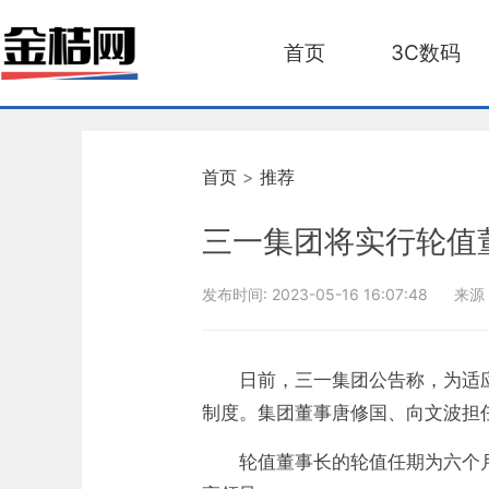
首页
3C数码
首页
>
推荐
三一集团将实行轮值
发布时间:
2023-05-16 16:07:48
来源
日前，三一集团公告称，为适
制度。集团董事唐修国、向文波担
轮值董事长的轮值任期为六个